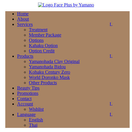
Home
About
Services
Treatment
Member Package
Options
Kahaku Option
Option Credit
Products
Yamanohada Clay Original
Yamanohada Bidou
Kohaku Century Zero
World Doronko Mask
Other Products
Beauty Tips
Promotions
Contact
Account
Wishlist
Language
English
Thai