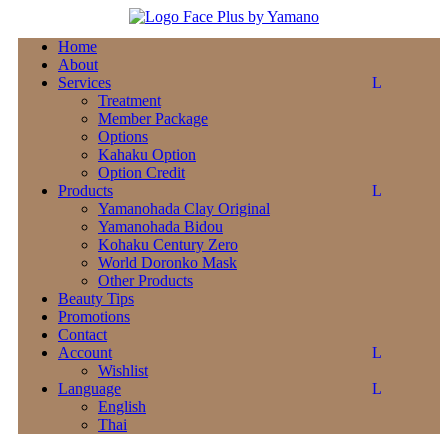
Home
About
Services
Treatment
Member Package
Options
Kahaku Option
Option Credit
Products
Yamanohada Clay Original
Yamanohada Bidou
Kohaku Century Zero
World Doronko Mask
Other Products
Beauty Tips
Promotions
Contact
Account
Wishlist
Language
English
Thai