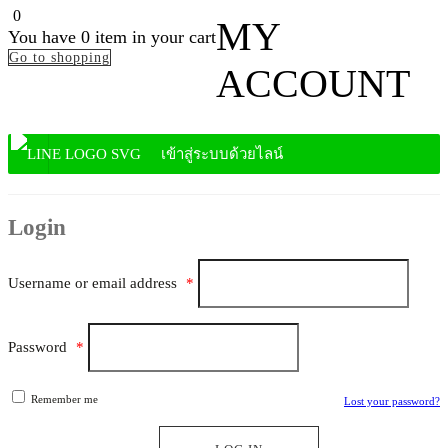
0
MY
You have
0 item
in your cart
Go to shopping
ACCOUNT
เข้าสู่ระบบด้วยไลน์
Login
Username or email address
*
Password
*
Remember me
Lost your password?